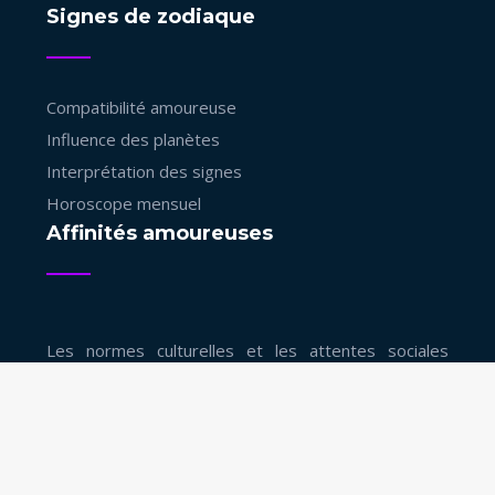
Signes de zodiaque
Compatibilité amoureuse
Influence des planètes
Interprétation des signes
Horoscope mensuel
Affinités amoureuses
Les normes culturelles et les attentes sociales
influencent la manière dans laquelle on choisit ses
partenaires.
Voyance : l'art de lire l'avenir