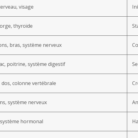
cerveau, visage
In
orge, thyroïde
St
ns, bras, système nerveux
Co
c, poitrine, système digestif
Se
 dos, colonne vertébrale
Cr
ins, système nerveux
An
, système hormonal
Ha