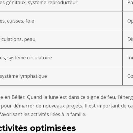
s génitaux, système reproducteur
Pa
s, cuisses, foie
Op
ticulations, peau
Di
les, système circulatoire
In
 système lymphatique
Co
e en Bélier. Quand la lune est dans ce signe de feu, l’éne
our démarrer de nouveaux projets. Il est important de canal
orisant les activités liées à la famille.
activités optimisées