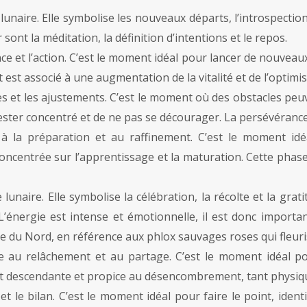
unaire. Elle symbolise les nouveaux départs, l’introspection 
er sont la méditation, la définition d’intentions et le repos.
ce et l’action. C’est le moment idéal pour lancer de nouveau
nt est associé à une augmentation de la vitalité et de l’optimi
s et les ajustements. C’est le moment où des obstacles peu
rester concentré et de ne pas se décourager. La persévérance 
 à la préparation et au raffinement. C’est le moment id
concentrée sur l’apprentissage et la maturation. Cette phas
unaire. Elle symbolise la célébration, la récolte et la grati
 L’énergie est intense et émotionnelle, il est donc importan
 du Nord, en référence aux phlox sauvages roses qui fleuris
e au relâchement et au partage. C’est le moment idéal po
est descendante et propice au désencombrement, tant physiq
t le bilan. C’est le moment idéal pour faire le point, identi