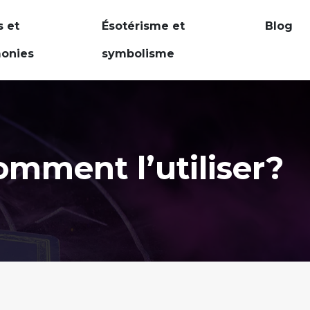
s et
Ésotérisme et
Blog
onies
symbolisme
comment l’utiliser?