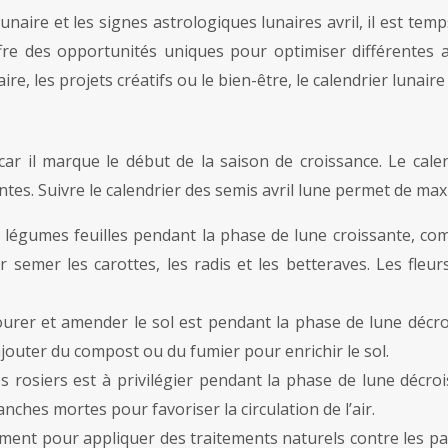
naire et les signes astrologiques lunaires avril, il est te
fre des opportunités uniques pour optimiser différentes ac
ire, les projets créatifs ou le bien-être, le calendrier lunair
, car il marque le début de la saison de croissance. Le cal
tes. Suivre le calendrier des semis avril lune permet de maxi
 de légumes feuilles pendant la phase de lune croissante, co
 semer les carottes, les radis et les betteraves. Les fle
rer et amender le sol est pendant la phase de lune décrois
’ajouter du compost ou du fumier pour enrichir le sol.
des rosiers est à privilégier pendant la phase de lune décro
nches mortes pour favoriser la circulation de l’air.
ment pour appliquer des traitements naturels contre les par