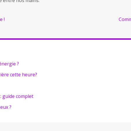
e entre nos mains.
e !
Comme
énergie ?
rière cette heure?
: guide complet
ieux ?