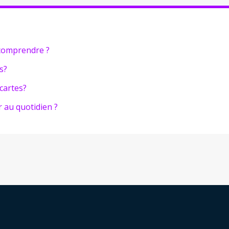
 comprendre ?
s?
 cartes?
 au quotidien ?