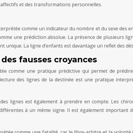
 affectifs et des transformations personnelles.
 interprétée comme un indicateur du nombre et du sexe des enf
 comme une prédiction absolue. La présence de plusieurs li
t unique. La ligne d’enfants est davantage un reflet des désir
 des fausses croyances
tée comme une pratique prédictive qui permet de prédire 
ecture des lignes de la destinée est une pratique interpr
on des lignes est également à prendre en compte. Les chir
fférentes à un même signe. Il est également important de s
prétée comme une fatalité, car le libre-arbitre et la volonté