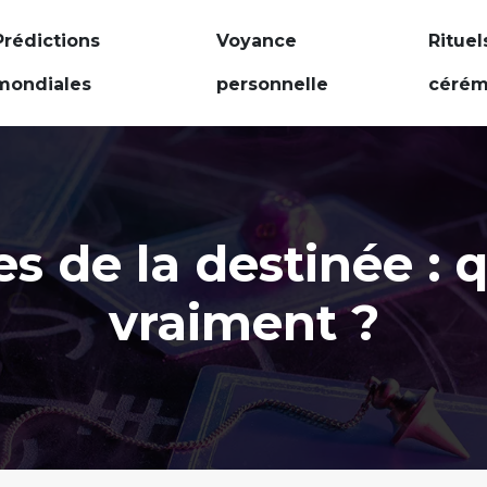
Prédictions
Voyance
Rituel
mondiales
personnelle
cérém
s de la destinée : 
vraiment ?