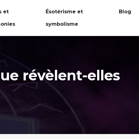
s et
Ésotérisme et
Blog
onies
symbolisme
que révèlent-elles