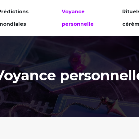
Prédictions
Voyance
Rituel
mondiales
personnelle
cérém
Voyance personnell