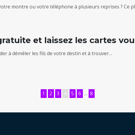
r votre montre ou votre téléphone à plusieurs reprises ? C
ratuite et laissez les cartes vo
ider à démêler les fils de votre destin et à trouver…
1
2
3
4
5
6
…
8