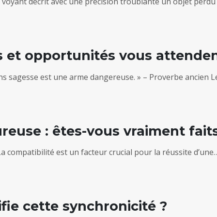
 voyant décrit avec une précision troublante un objet perd
is et opportunités vous attende
e sans sagesse est une arme dangereuse. » – Proverbe ancien 
euse : êtes-vous vraiment faits 
 compatibilité est un facteur crucial pour la réussite d’une
ifie cette synchronicité ?