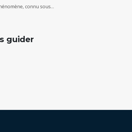
e phénomène, connu sous…
us guider