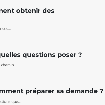
ment obtenir des
ponses…
uelles questions poser ?
re chemin…
 comment préparer sa demande ?
estions que…